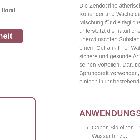
Die Zendocrine ätheris
floral
Koriander und Wacholde
Mischung für die täglic
unterstützt die natürlic
heit
unerwünschten Substanze
einem Getränk Ihrer Wa
sichere und gesunde Art
.
seinen Vorteilen. Darüb
Sprungbrett verwenden, 
einfach in Ihr bestehen
ANWENDUNGS
Geben Sie einen Tr
Wasser hinzu.